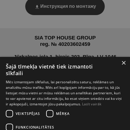
Инструкция по монтажу
SIA TOP HOUSE GROUP
reg. № 40203602459
Jūrkalnes iela 1, birojs 303, Rīga, LV-1046
×
Šajā tīmekļa vietnē tiek izmantoti
Pirms vizītes aicinām sazināties ar mums, lai
sīkfaili
vienotos
Mēs izmantojam sīkfailus, lai personalizētu saturu, reklāmas un
par jums ērtāko laiku.
analizētu mūsu trafiku. Mēs arī kopīgojam informāciju par to, kā jūs
lietojat mūsu vietni ar mūsu reklāmas un analītikas partneriem, kuri
+371 27 02 01 26
to var apvienot ar citu informāciju, ko esat viņiem sniedzis vai ko viņi
info@tophouse.lv
ir apkopojuši, izmantojot jūsu pakalpojumus.
Lasīt vairāk
VEIKTSPĒJAS
MĒRĶA
FUNKCIONALITĀTES