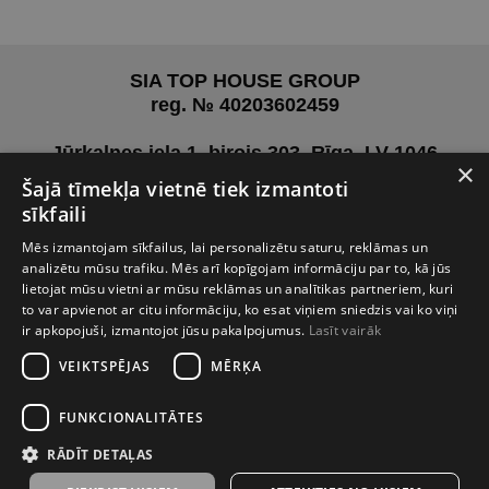
SIA TOP HOUSE GROUP
reg. № 40203602459
Jūrkalnes iela 1, birojs 303, Rīga, LV-1046
×
Šajā tīmekļa vietnē tiek izmantoti
Pirms vizītes aicinām sazināties ar mums, lai
sīkfaili
vienotos
Mēs izmantojam sīkfailus, lai personalizētu saturu, reklāmas un
par jums ērtāko laiku.
analizētu mūsu trafiku. Mēs arī kopīgojam informāciju par to, kā jūs
lietojat mūsu vietni ar mūsu reklāmas un analītikas partneriem, kuri
+371 27 02 01 26
to var apvienot ar citu informāciju, ko esat viņiem sniedzis vai ko viņi
info@tophouse.lv
ir apkopojuši, izmantojot jūsu pakalpojumus.
Lasīt vairāk
VEIKTSPĒJAS
MĒRĶA
FUNKCIONALITĀTES
RĀDĪT DETAĻAS
Privātuma politika