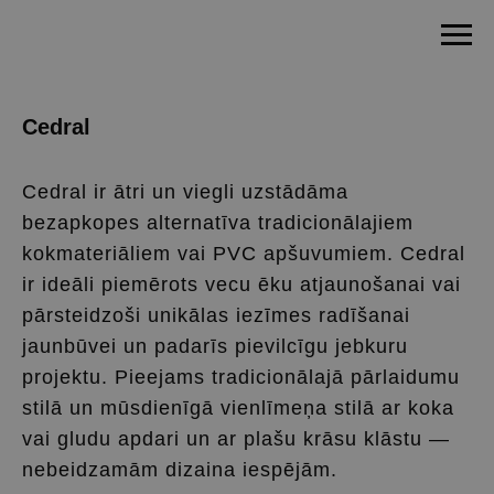
Cedral
Cedral ir ātri un viegli uzstādāma
bezapkopes alternatīva tradicionālajiem
kokmateriāliem vai PVC apšuvumiem. Cedral
ir ideāli piemērots vecu ēku atjaunošanai vai
pārsteidzoši unikālas iezīmes radīšanai
jaunbūvei un padarīs pievilcīgu jebkuru
projektu. Pieejams tradicionālajā pārlaidumu
stilā un mūsdienīgā vienlīmeņa stilā ar koka
vai gludu apdari un ar plašu krāsu klāstu —
nebeidzamām dizaina iespējām.