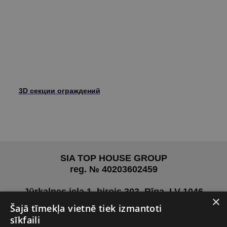
3D секции ограждений
SIA TOP HOUSE GROUP
reg. № 40203602459
Jūrkalnes iela 1, birojs 303, Rīga, LV-1046
×
Šajā tīmekļa vietnē tiek izmantoti
Pirms vizītes aicinām sazināties ar mums, lai
sīkfaili
vienotos