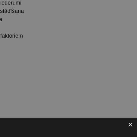
piederumi
zstādīšana
a
 faktoriem
×