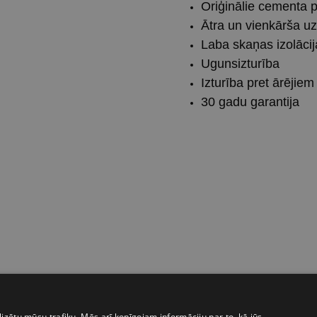
Oriģinālie cementa 
Ātra un vienkārša u
Laba skaņas izolācij
Ugunsizturība
Izturība pret ārējiem
30 gadu garantija
izētu mūsu trafiku. Mēs arī kopīgojam informāciju par to, kā jūs