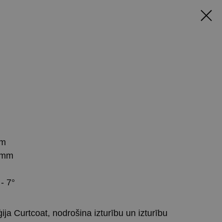
mm
 mm
- 7°
ja Curtcoat, nodrošina izturību un izturību