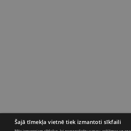
Šajā tīmekļa vietnē tiek izmantoti sīkfaili
Mēs izmantojam sīkfailus, lai personalizētu saturu, reklāmas un anal