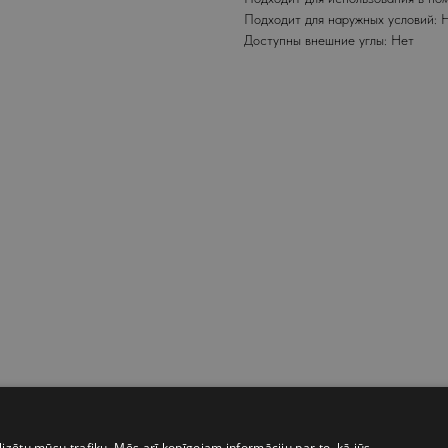
Подходит для наружных условий: 
Доступны внешние углы: Нет
izētu mūsu trafiku. Mēs arī kopīgojam informāciju par to, kā jūs