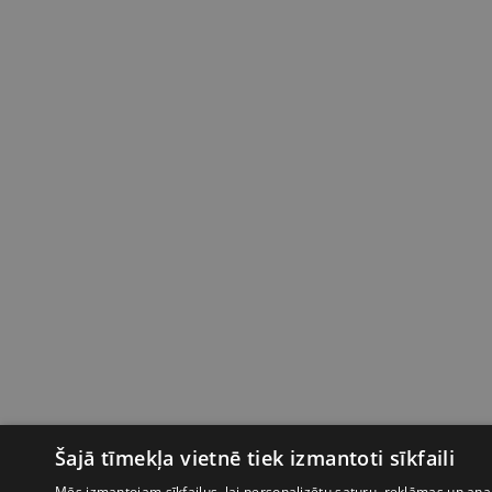
Šajā tīmekļa vietnē tiek izmantoti sīkfaili
Mēs izmantojam sīkfailus, lai personalizētu saturu, reklāmas un anal