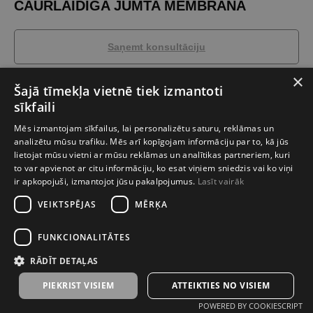
CAURLAIDĪGA JUMTA MEMBRĀNA
Saņemt konsultāciju
×
Šajā tīmekļa vietnē tiek izmantoti
KRUMBER METALIC 3D ar atdalīšanas un drenāžas slāni.
4 slāņu augsti
sīkfaili
tvaiku caurlaidīga, ūdensnecaurlaidīga un vēja necaurlaidīga membrāna.
Ideāli piemērota jumtu un sienu aizsardzībai kopā ar siltumizolāciju pret
Mēs izmantojam sīkfailus, lai personalizētu saturu, reklāmas un
nelabvēlīgiem laikapstākļiem (vēju, lietu, sniegu, putekļiem). Augšējais
analizētu mūsu trafiku. Mēs arī kopīgojam informāciju par to, kā jūs
slānis veidots no sapītas atdalīšanas-drenāžas šķiedru paklāja, kas
lietojat mūsu vietni ar mūsu reklāmas un analītikas partneriem, kuri
nodrošina kapilārās spraugas veidošanos. Membrāna regulē telpas
mitruma līmeni, novadot tā pārpalikumu ārā. Tā samazina jumtam
to var apvienot ar citu informāciju, ko esat viņiem sniedzis vai ko viņi
pieejamās temperatūras svārstības un trokšņu līmeni.
ir apkopojuši, izmantojot jūsu pakalpojumus.
Lasīt vairāk
Membrāna kalpo kā sākotnējais slānis jumtu segumā un plakano fasāžu
VEIKTSPĒJAS
MĒRĶA
lokšņu konstrukcijās.
FUNKCIONALITĀTES
RĀDĪT DETAĻAS
PIEKRIST VISIEM
ATTEIKTIES NO VISIEM
POWERED BY COOKIESCRIPT