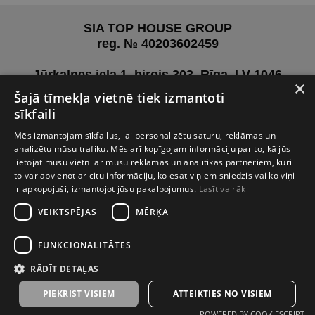
SIA TOP HOUSE GROUP
reg. № 40203602459
Jūrkalnes iela 1, birojs 303, Rīga, LV-1046
×
Šajā tīmekļa vietnē tiek izmantoti
Pirms vizītes aicinām sazināties ar mums, lai
sīkfaili
vienotos
par jums ērtāko laiku.
Mēs izmantojam sīkfailus, lai personalizētu saturu, reklāmas un
analizētu mūsu trafiku. Mēs arī kopīgojam informāciju par to, kā jūs
lietojat mūsu vietni ar mūsu reklāmas un analītikas partneriem, kuri
+371 27 02 01 26
to var apvienot ar citu informāciju, ko esat viņiem sniedzis vai ko viņi
info@tophouse.lv
ir apkopojuši, izmantojot jūsu pakalpojumus.
Lasīt vairāk
VEIKTSPĒJAS
MĒRĶA
FUNKCIONALITĀTES
RĀDĪT DETAĻAS
Privātuma politika
PIEKRIST VISIEM
ATTEIKTIES NO VISIEM
POWERED BY COOKIESCRIPT