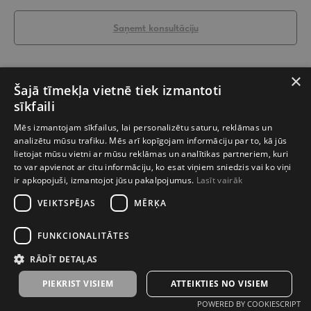
Saņemt konsultāciju
Mūsdienīga ķieģeļu flīze DUBLIN izceļas ar piesātinātu krāsu, šauru, iegarenu formu
×
un "noberztiem" stūriem. Papildiniet gaišu fasādi ar akcentu vai kombinējiet ar stiklu,
Šajā tīmekļa vietnē tiek izmantoti
metālu un tumšu koku interjerā.
sīkfaili
Daudzums iepakojumā: 14 gab.
Mēs izmantojam sīkfailus, lai personalizētu saturu, reklāmas un
Daudzums iepakojumā: 0,52 m²
analizētu mūsu trafiku. Mēs arī kopīgojam informāciju par to, kā jūs
Iepakojuma svars: 18 kg
lietojat mūsu vietni ar mūsu reklāmas un analītikas partneriem, kuri
Izmēri: 500 x 83 x 10-25 mm
to var apvienot ar citu informāciju, ko esat viņiem sniedzis vai ko viņi
Materiāls: Betons
ir apkopojuši, izmantojot jūsu pakalpojumus.
Lasīt vairāk
Piemērots izmantošanai telpās: Jā
Piemērots āra apstākļiem: Jā
VEIKTSPĒJAS
MĒRĶA
Pieejami ārējie stūri: Jā
FUNKCIONALITĀTES
RĀDĪT DETAĻAS
PIEKRIST VISIEM
ATTEIKTIES NO VISIEM
POWERED BY COOKIESCRIPT