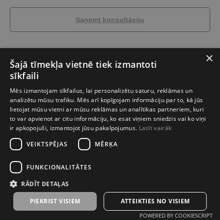
Saņemt konsultāciju
ARGENTO ir dabīgais akmens ar unikālu, nedaudz raupju virsmu, kuru
×
izrotā smalki iegriezumi un poras. Tā īpatnība ir sudrabaini pelēks tonis,
Šajā tīmekļa vietnē tiek izmantoti
kas piešķir akmenim pārsteidzošu spēju spēlēt ar gaismu. Atkarībā no
sīkfaili
izvēlētā interjera un vēlmēm, ARGENTO var pievienot izsmalcinātu atturību,
atšķirībā no tradicionālajiem zelta toņiem, vai ienest telpā mūsdienu stilu,
Mēs izmantojam sīkfailus, lai personalizētu saturu, reklāmas un
kur sudrabainais, gandrīz metāliskais akmens spīdums atklājas pilnā savā
analizētu mūsu trafiku. Mēs arī kopīgojam informāciju par to, kā jūs
krāšņumā.
lietojat mūsu vietni ar mūsu reklāmas un analītikas partneriem, kuri
to var apvienot ar citu informāciju, ko esat viņiem sniedzis vai ko viņi
Iepakojumā: 12 gab.
ir apkopojuši, izmantojot jūsu pakalpojumus.
Lasīt vairāk
Iepakojuma platība: 0,43 m²
Iepakojuma svars: 12 kg
VEIKTSPĒJAS
MĒRĶA
Izmēri: 400 x 100 x 10-12 mm
Piemērots iekšējiem apstākļiem: Jā
Piemērots ārējiem apstākļiem: Jā
FUNKCIONALITĀTES
Pieejami ārējie stūri: Nav
RĀDĪT DETAĻAS
*Flīzes nav kalibrētas viena ar otru.
PIEKRIST VISIEM
ATTEIKTIES NO VISIEM
POWERED BY COOKIESCRIPT