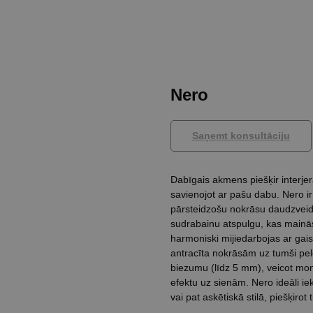
Nero
Saņemt konsultāciju
Dabīgais akmens piešķir interjer
savienojot ar pašu dabu. Nero i
pārsteidzošu nokrāsu daudzveidī
sudrabainu atspulgu, kas mainā
harmoniski mijiedarbojas ar ga
antracīta nokrāsām uz tumši pelē
biezumu (līdz 5 mm), veicot mon
efektu uz sienām. Nero ideāli ie
vai pat askētiskā stilā, piešķir