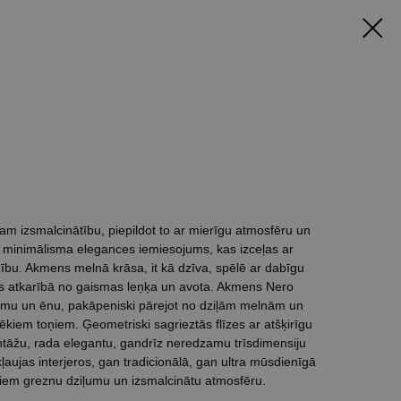
am izsmalcinātību, piepildot to ar mierīgu atmosfēru un
r minimālisma elegances iemiesojums, kas izceļas ar
bu. Akmens melnā krāsa, it kā dzīva, spēlē ar dabīgu
s atkarībā no gaismas leņķa un avota. Akmens Nero
ismu un ēnu, pakāpeniski pārejot no dziļām melnām un
kiem toņiem. Ģeometriski sagrieztās flīzes ar atšķirīgu
tāžu, rada elegantu, gandrīz neredzamu trīsdimensiju
kļaujas interjeros, gan tradicionālā, gan ultra mūsdienīgā
ot tiem greznu dziļumu un izsmalcinātu atmosfēru.