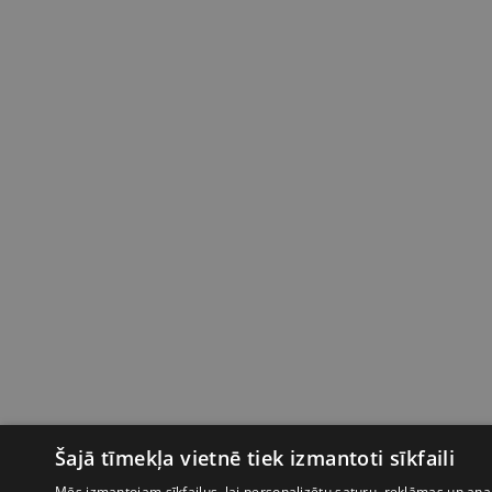
Šajā tīmekļa vietnē tiek izmantoti sīkfaili
Mēs izmantojam sīkfailus, lai personalizētu saturu, reklāmas un anal