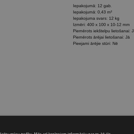
Iepakojumā: 12 gab.
Iepakojumā: 0,43 m²
Iepakojuma svars: 12 kg
Izmēri: 400 x 100 x 10-12 mm
Piemērots iekštelpu lietošanai: 
Piemērots ārējai lietošanai: Jā
Pieejami ārējie stūri: Nē
izētu mūsu trafiku. Mēs arī kopīgojam informāciju par to, kā jūs