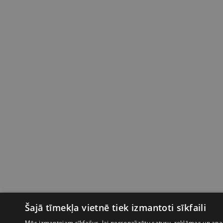
Šajā tīmekļa vietnē tiek izmantoti sīkfaili
Mēs izmantojam sīkfailus, lai personalizētu saturu, reklāmas un anal