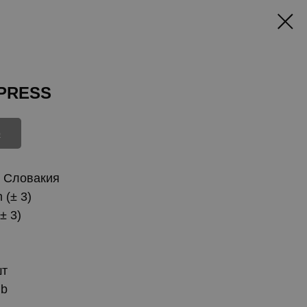
XPRESS
ю
- Словакия
 (± 3)
± 3)
шт
gb