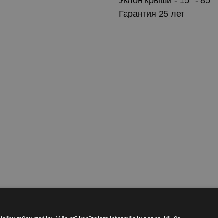
Уклон крыши - 15° - 85°
Гарантия 25 лет
izētu mūsu trafiku. Mēs arī kopīgojam informāciju par to, kā jūs